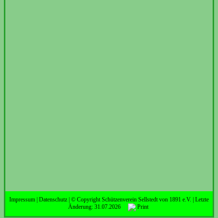
Impressum
|
Datenschutz
| © Copyright Schützenverein Sellstedt von 1891 e.V. | Letzte
Änderung: 31.07.2026
Print