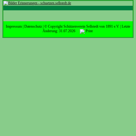
Impressum
|
Datenschutz
| © Copyright Schützenverein Sellstedt von 1891 e.V. | Letzte
Änderung: 31.07.2026
Print