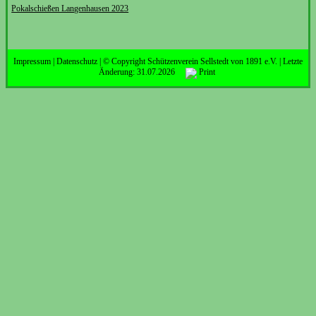
Pokalschießen Langenhausen 2023
Impressum
|
Datenschutz
| © Copyright Schützenverein Sellstedt von 1891 e.V. | Letzte
Änderung: 31.07.2026
Print