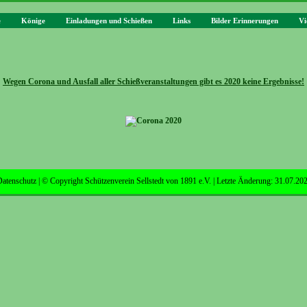
e
Könige
Einladungen und Schießen
Links
Bilder Erinnerungen
Vi
Wegen Corona und Ausfall aller Schießveranstaltungen gibt es 2020 keine Ergebnisse!
atenschutz
| © Copyright Schützenverein Sellstedt von 1891 e.V. | Letzte Änderung: 31.07