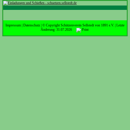
Impressum
|
Datenschutz
| © Copyright Schützenverein Sellstedt von 1891 e.V. | Letzte
Änderung: 31.07.2026
Print